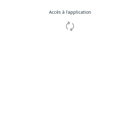
Accès à l'application
Se connecte
Mot de passe
oublié ?
Retour à l'accueil